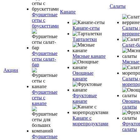
Салаты
Канапе
Фуршетные
сеты с
брускеттами
Канапе-сеты
Салаты 
веррине
Тарталетки
Салат-б
Фуршетные
Мясные канапе
сеты салат-
Мясные
бар
Акции
Овощные
канапе
Салаты 
морепр
Фуршетные
Фруктовые
сеты с
канапе
Овощн
канапе
салаты
Канапе с
морепродуктами
Фрукто
салаты
Фуршетные