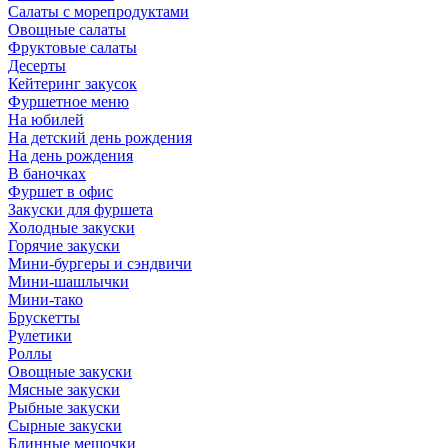
Салаты с морепродуктами
Овощные салаты
Фруктовые салаты
Десерты
Кейтеринг закусок
Фуршетное меню
На юбилей
На детский день рождения
На день рождения
В баночках
Фуршет в офис
Закуски для фуршета
Холодные закуски
Горячие закуски
Мини-бургеры и сэндвичи
Мини-шашлычки
Мини-тако
Брускетты
Рулетики
Роллы
Овощные закуски
Мясные закуски
Рыбные закуски
Сырные закуски
Блинные мешочки