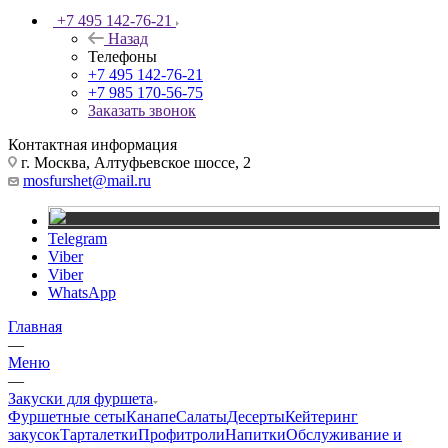
+7 495 142-76-21
Назад
Телефоны
+7 495 142-76-21
+7 985 170-56-75
Заказать звонок
Контактная информация
г. Москва, Алтуфьевское шоссе, 2
mosfurshet@mail.ru
Telegram
Viber
Viber
WhatsApp
Главная
—
Меню
—
Закуски для фуршета
Фуршетные сеты
Канапе
Салаты
Десерты
Кейтеринг
закусок
Тарталетки
Профитроли
Напитки
Обслуживание и