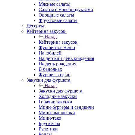
Мясные салаты
Салаты с морепродуктами
Овощные салаты
Фруктовые салаты
Десерты
Кейтеринг закусок
Назад
Кейтеринг закусок
Фуршетное меню
На юбилей
На детский день рождения
На день рождения
В баночках
Фуршет в офис
Закуски для фуршета
Назад
Закуски для фуршета
Холодные закуски
Горячие закуски
Мини-бургеры и сэндвичи
Мини-шашлычки
Мини-тако
Брускетты
Рулетики
Роллы