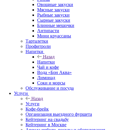
Овощные закуски
Мясные закуски
Рыбные закуски
Сырные закуски
Блинные мешочки
Антипасти
Мини круассаны
Тарталетки
Профитроли
Напитки
Назад
Напитки
Чай и кофе
Вода «Бон Аква»
Лимонад
Соки и морсы
Обслуживание и посуда
Услуги
Назад
Услуги
Кофе-брейк
Организация выездного фуршета
Кейтеринг на свадьбу
Кейтеринг в Москве
Аренда мебели, посуды и оборудования