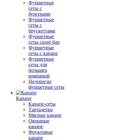
Фуршетные
сеты с
бургерами
Фуршетные
сеты с
брускеттами
Фуршетные
сеты салат-бар
Фуршетные
сеты с канапе
Фуршетные
сеты для
больших
компаний
Недорогие
фуршетные сеты
Канапе
Канапе-сеты
Тарталетки
Мясные канапе
Овощные
канапе
Фруктовые
канапе