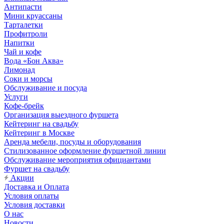
Антипасти
Мини круассаны
Тарталетки
Профитроли
Напитки
Чай и кофе
Вода «Бон Аква»
Лимонад
Соки и морсы
Обслуживание и посуда
Услуги
Кофе-брейк
Организация выездного фуршета
Кейтеринг на свадьбу
Кейтеринг в Москве
Аренда мебели, посуды и оборудования
Стилизованное оформление фуршетной линии
Обслуживание мероприятия официантами
Фуршет на свадьбу
Акции
Доставка и Оплата
Условия оплаты
Условия доставки
О нас
Новости