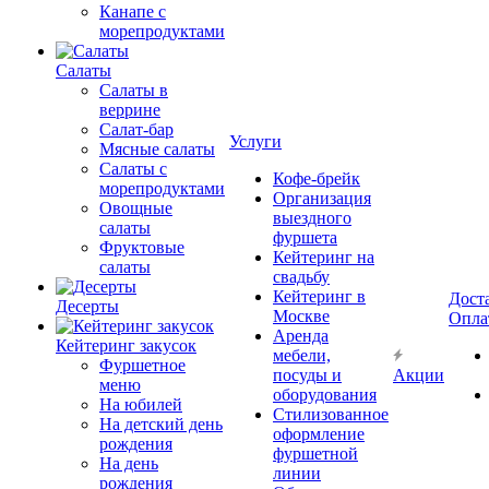
Канапе с
морепродуктами
Салаты
Салаты в
веррине
Салат-бар
Услуги
Мясные салаты
Салаты с
Кофе-брейк
морепродуктами
Организация
Овощные
выездного
салаты
фуршета
Фруктовые
Кейтеринг на
салаты
свадьбу
Кейтеринг в
Дост
Десерты
Москве
Опла
Аренда
Кейтеринг закусок
мебели,
Фуршетное
посуды и
Акции
меню
оборудования
На юбилей
Стилизованное
На детский день
оформление
рождения
фуршетной
На день
линии
рождения