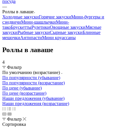
посуда
—
Роллы в лаваше
Холодные закуски
Горячие закуски
Мини-бургеры и
сэндвичи
Мини-шашлычки
Мини-
тако
Брускетты
Рулетики
Овощные закуски
Мясные
закуски
Рыбные закуски
Сырные закуски
Блинные
мешочки
Антипасти
Мини круассаны
Роллы в лаваше
4
Фильтр
По умолчанию (возрастание)
По популярности (убывание)
По популярности (возрастание)
По цене (убывание)
По цене (возрастание)
Наши предложения (убывание)
Наши предложения (возрастание)
Фильтр
Сортировка