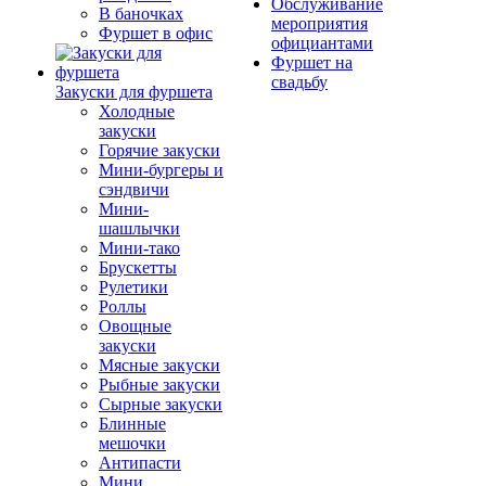
Обслуживание
В баночках
мероприятия
Фуршет в офис
официантами
Фуршет на
свадьбу
Закуски для фуршета
Холодные
закуски
Горячие закуски
Мини-бургеры и
сэндвичи
Мини-
шашлычки
Мини-тако
Брускетты
Рулетики
Роллы
Овощные
закуски
Мясные закуски
Рыбные закуски
Сырные закуски
Блинные
мешочки
Антипасти
Мини