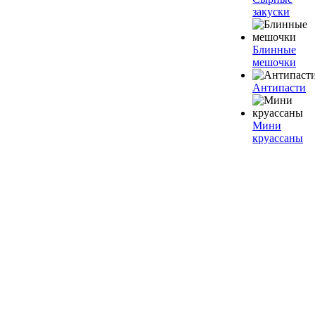
закуски
Блинные
мешочки
Антипасти
Мини
круассаны