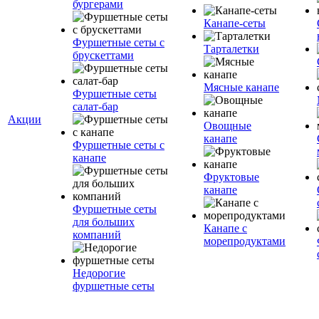
бургерами
Канапе-сеты
Фуршетные сеты с
Тарталетки
брускеттами
Мясные канапе
Фуршетные сеты
салат-бар
Акции
Овощные
канапе
Фуршетные сеты с
канапе
Фруктовые
канапе
Фуршетные сеты
для больших
Канапе с
компаний
морепродуктами
Недорогие
фуршетные сеты