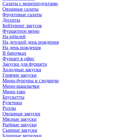
Салаты с морепродуктами
Овощные салаты
Фруктовые салаты
Десерты
Кейтеринг закусок
Фуршетное меню
На юбилей
На детский день рождения
На день рождения
В баночках
Фуршет в офис
Закуски для фуршета
Холодные закуски
Горячие закуски
Мини-бургеры и сэндвичи
Мини-шашлычки
Мини-тако
Брускетты
Рулетики
Роллы
Овощные закуски
Мясные закуски
Рыбные закуски
Сырные закуски
Блинные мешочки