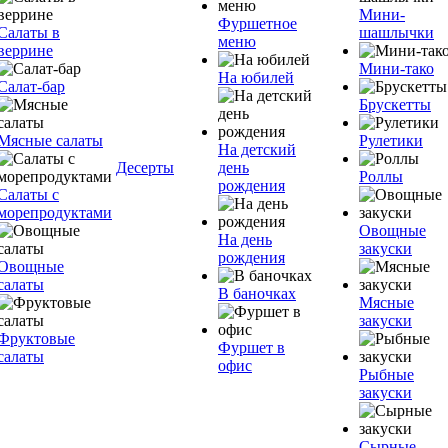
Мини-
Фуршетное
Салаты в
шашлычки
меню
веррине
Мини-тако
На юбилей
Салат-бар
Брускетты
Мясные салаты
Рулетики
На детский
Десерты
день
Роллы
рождения
Салаты с
морепродуктами
Овощные
На день
закуски
рождения
Овощные
салаты
В баночках
Мясные
закуски
Фруктовые
Фуршет в
салаты
офис
Рыбные
закуски
Сырные