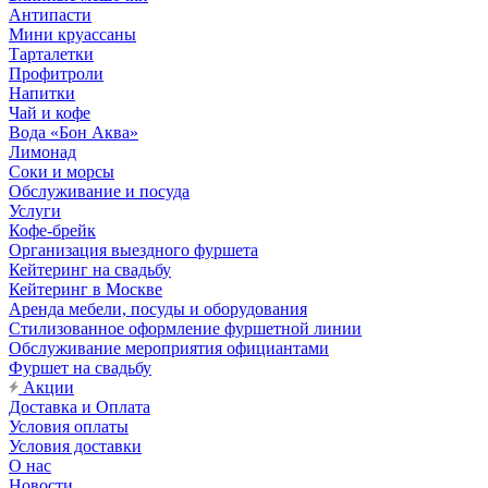
Антипасти
Мини круассаны
Тарталетки
Профитроли
Напитки
Чай и кофе
Вода «Бон Аква»
Лимонад
Соки и морсы
Обслуживание и посуда
Услуги
Кофе-брейк
Организация выездного фуршета
Кейтеринг на свадьбу
Кейтеринг в Москве
Аренда мебели, посуды и оборудования
Стилизованное оформление фуршетной линии
Обслуживание мероприятия официантами
Фуршет на свадьбу
Акции
Доставка и Оплата
Условия оплаты
Условия доставки
О нас
Новости