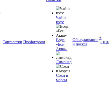
Чай и
кофе
+
Обслуживание
Вода
Тарталетки
Профитроли
ЕЩЕ
и посуда
«Бон
Аква»
Лимонад
Соки и
морсы