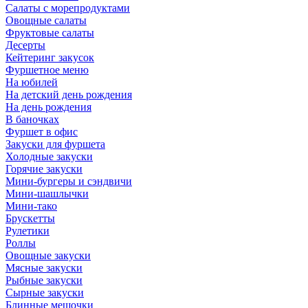
Салаты с морепродуктами
Овощные салаты
Фруктовые салаты
Десерты
Кейтеринг закусок
Фуршетное меню
На юбилей
На детский день рождения
На день рождения
В баночках
Фуршет в офис
Закуски для фуршета
Холодные закуски
Горячие закуски
Мини-бургеры и сэндвичи
Мини-шашлычки
Мини-тако
Брускетты
Рулетики
Роллы
Овощные закуски
Мясные закуски
Рыбные закуски
Сырные закуски
Блинные мешочки