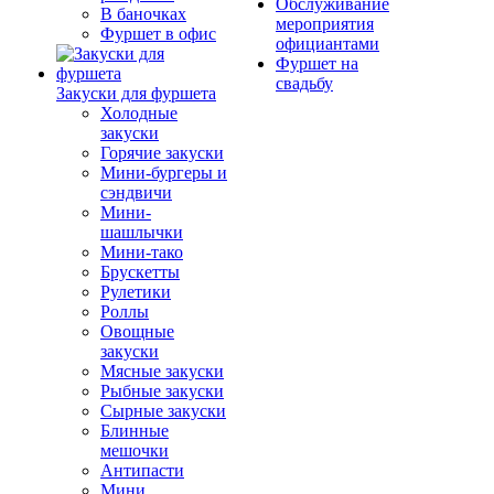
Обслуживание
В баночках
мероприятия
Фуршет в офис
официантами
Фуршет на
свадьбу
Закуски для фуршета
Холодные
закуски
Горячие закуски
Мини-бургеры и
сэндвичи
Мини-
шашлычки
Мини-тако
Брускетты
Рулетики
Роллы
Овощные
закуски
Мясные закуски
Рыбные закуски
Сырные закуски
Блинные
мешочки
Антипасти
Мини