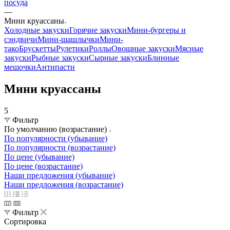
посуда
—
Мини круассаны
Холодные закуски
Горячие закуски
Мини-бургеры и
сэндвичи
Мини-шашлычки
Мини-
тако
Брускетты
Рулетики
Роллы
Овощные закуски
Мясные
закуски
Рыбные закуски
Сырные закуски
Блинные
мешочки
Антипасти
Мини круассаны
5
Фильтр
По умолчанию (возрастание)
По популярности (убывание)
По популярности (возрастание)
По цене (убывание)
По цене (возрастание)
Наши предложения (убывание)
Наши предложения (возрастание)
Фильтр
Сортировка