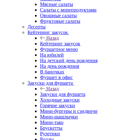
Мясные салаты
Салаты с морепродуктами
Овощные салаты
Фруктовые салаты
Десерты
Кейтеринг закусок
Назад
Кейтеринг закусок
Фуршетное меню
На юбилей
На детский день рождения
На день рождения
В баночках
Фуршет в офис
Закуски для фуршета
Назад
Закуски для фуршета
Холодные закуски
Горячие закуски
Мини-бургеры и сэндвичи
Мини-шашлычки
Мини-тако
Брускетты
Рулетики
Роллы