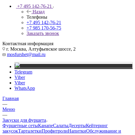
+7 495 142-76-21
Назад
Телефоны
+7 495 142-76-21
+7 985 170-56-75
Заказать звонок
Контактная информация
г. Москва, Алтуфьевское шоссе, 2
mosfurshet@mail.ru
Telegram
Viber
Viber
WhatsApp
Главная
—
Меню
—
Закуски для фуршета
Фуршетные сеты
Канапе
Салаты
Десерты
Кейтеринг
закусок
Тарталетки
Профитроли
Напитки
Обслуживание и