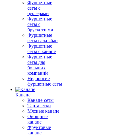
Фуршетные
сеты с
бургерами
Фуршетные
сеты с
брускеттами
Фуршетные
сеты салат-бар
Фуршетные
сеты с канапе
Фуршетные
сеты для
больших
компаний
Недорогие
фуршетные сеты
Канапе
Канапе-сеты
Тарталетки
Мясные канапе
Овощные
канапе
Фруктовые
канапе