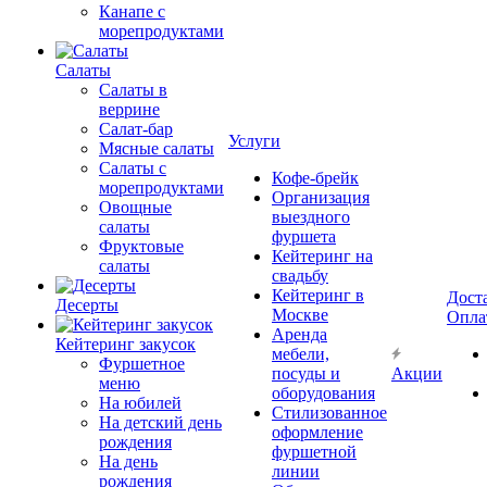
Канапе с
морепродуктами
Салаты
Салаты в
веррине
Салат-бар
Услуги
Мясные салаты
Салаты с
Кофе-брейк
морепродуктами
Организация
Овощные
выездного
салаты
фуршета
Фруктовые
Кейтеринг на
салаты
свадьбу
Кейтеринг в
Дост
Десерты
Москве
Опла
Аренда
Кейтеринг закусок
мебели,
Фуршетное
посуды и
Акции
меню
оборудования
На юбилей
Стилизованное
На детский день
оформление
рождения
фуршетной
На день
линии
рождения