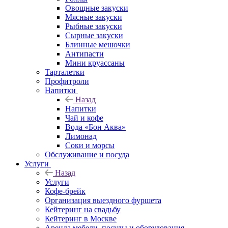
Овощные закуски
Мясные закуски
Рыбные закуски
Сырные закуски
Блинные мешочки
Антипасти
Мини круассаны
Тарталетки
Профитроли
Напитки
Назад
Напитки
Чай и кофе
Вода «Бон Аква»
Лимонад
Соки и морсы
Обслуживание и посуда
Услуги
Назад
Услуги
Кофе-брейк
Организация выездного фуршета
Кейтеринг на свадьбу
Кейтеринг в Москве
Аренда мебели, посуды и оборудования