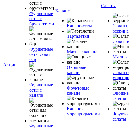
Салаты
Канапе
Фуршетные
сеты с
брускеттами
Канапе-сеты
Салаты 
веррине
Тарталетки
Салат-б
Фуршетные
Мясные канапе
сеты салат-
Мясные
бар
Акции
Овощные
канапе
Салаты 
морепр
Фуршетные
Фруктовые
сеты с
канапе
Овощн
канапе
салаты
Канапе с
морепродуктами
Фрукто
салаты
Фуршетные