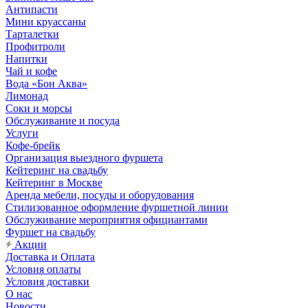
Антипасти
Мини круассаны
Тарталетки
Профитроли
Напитки
Чай и кофе
Вода «Бон Аква»
Лимонад
Соки и морсы
Обслуживание и посуда
Услуги
Кофе-брейк
Организация выездного фуршета
Кейтеринг на свадьбу
Кейтеринг в Москве
Аренда мебели, посуды и оборудования
Стилизованное оформление фуршетной линии
Обслуживание мероприятия официантами
Фуршет на свадьбу
Акции
Доставка и Оплата
Условия оплаты
Условия доставки
О нас
Новости