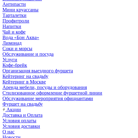
Антипасти
Мини круассаны
Тарталетки
Профитроли
Напитки
Чай и кофе
Вода «Бон Аква»
Лимонад
Соки и морсы
Обслуживание и посуда
Услуги
Кофе-брейк
Организация выездного фуршета
Кейтеринг на свадьбу
Кейтеринг в Москве
Аренда мебели, посуды и оборудования
Стилизованное оформление фуршетной линии
Обслуживание мероприятия официантами
Фуршет на свадьбу
Акции
Доставка и Оплата
Условия оплаты
Условия доставки
О нас
Новости