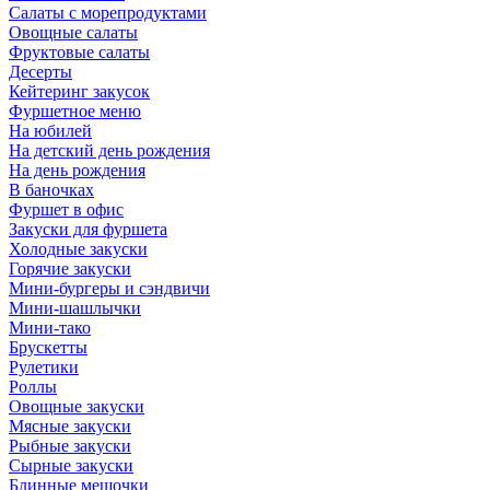
Салаты с морепродуктами
Овощные салаты
Фруктовые салаты
Десерты
Кейтеринг закусок
Фуршетное меню
На юбилей
На детский день рождения
На день рождения
В баночках
Фуршет в офис
Закуски для фуршета
Холодные закуски
Горячие закуски
Мини-бургеры и сэндвичи
Мини-шашлычки
Мини-тако
Брускетты
Рулетики
Роллы
Овощные закуски
Мясные закуски
Рыбные закуски
Сырные закуски
Блинные мешочки