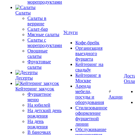
морепродуктами
Салаты
Салаты в
веррине
Салат-бар
Услуги
Мясные салаты
Салаты с
Кофе-брейк
морепродуктами
Организация
Овощные
выездного
салаты
фуршета
Фруктовые
Кейтеринг на
салаты
свадьбу
Кейтеринг в
Дост
Десерты
Москве
Опла
Аренда
Кейтеринг закусок
мебели,
Фуршетное
посуды и
Акции
меню
оборудования
На юбилей
Стилизованное
На детский день
оформление
рождения
фуршетной
На день
линии
рождения
Обслуживание
В баночках
мероприятия