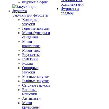
Фуршет в офис
официантами
Фуршет на
свадьбу
Закуски для фуршета
Холодные
закуски
Горячие закуски
Мини-бургеры и
сэндвичи
Мини-
шашлычки
Мини-тако
Брускетты
Рулетики
Роллы
Овощные
закуски
Мясные закуски
Рыбные закуски
Сырные закуски
Блинные
мешочки
Антипасти
Мини
круассаны