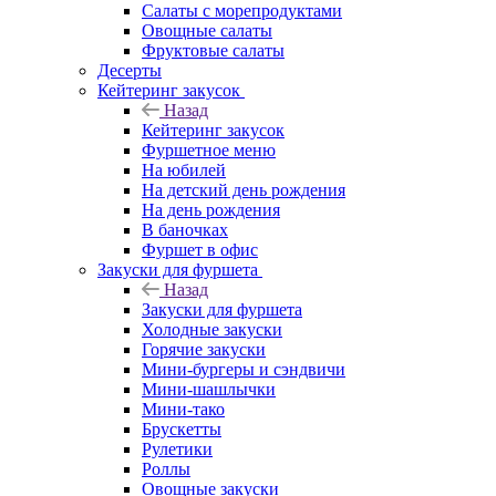
Салаты с морепродуктами
Овощные салаты
Фруктовые салаты
Десерты
Кейтеринг закусок
Назад
Кейтеринг закусок
Фуршетное меню
На юбилей
На детский день рождения
На день рождения
В баночках
Фуршет в офис
Закуски для фуршета
Назад
Закуски для фуршета
Холодные закуски
Горячие закуски
Мини-бургеры и сэндвичи
Мини-шашлычки
Мини-тако
Брускетты
Рулетики
Роллы
Овощные закуски