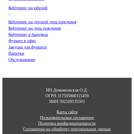
Кейтеринг на юбилей
Кейтеринг на детский день рождения
Кейтеринг на день рождения
Кейтеринг в баночках
Фуршет в офис
Закуски для фуршета
Напитки
Обслуживание
ИП Демьяновская О.Д.
ОГРН 317595800115459
ИНН 592109135593
Карта сайта
Пользовательское соглашение
Политика конфиденциальности
Соглашение на обработку персональных данных