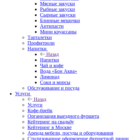
Мясные закуски
Рыбные закуски
Сырные закуски
Блинные мешочки
Антипасти
Мини круассаны
Тарталетки
Профитроли
Напитки
Назад
Напитки
Чай и кофе
Вода «Бон Аква»
Лимонад
Соки и морсы
Обслуживание и посуда
Услуги
Назад
Услуги
Кофе-брейк
Организация выездного фуршета
Кейтеринг на свадьбу
Кейтеринг в Москве
Аренда мебели, посуды и оборудования
Стилизованное оформление фуршетной линии