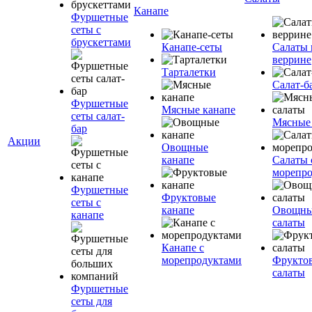
Канапе
Фуршетные
сеты с
брускеттами
Канапе-сеты
Салаты 
веррине
Тарталетки
Салат-б
Фуршетные
Мясные канапе
сеты салат-
Мясные
бар
Акции
Овощные
канапе
Салаты 
морепр
Фуршетные
Фруктовые
сеты с
канапе
Овощн
канапе
салаты
Канапе с
морепродуктами
Фрукто
салаты
Фуршетные
сеты для