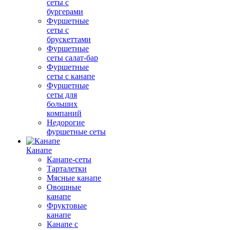
сеты с
бургерами
Фуршетные
сеты с
брускеттами
Фуршетные
сеты салат-бар
Фуршетные
сеты с канапе
Фуршетные
сеты для
больших
компаний
Недорогие
фуршетные сеты
Канапе
Канапе-сеты
Тарталетки
Мясные канапе
Овощные
канапе
Фруктовые
канапе
Канапе с