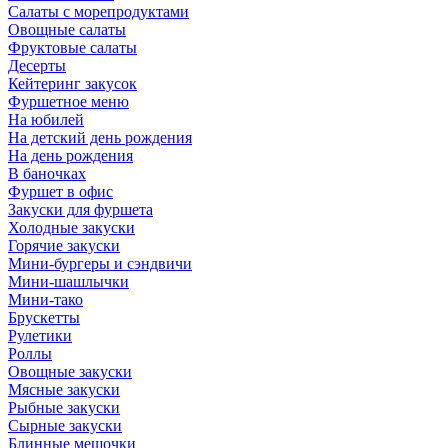
Салаты с морепродуктами
Овощные салаты
Фруктовые салаты
Десерты
Кейтеринг закусок
Фуршетное меню
На юбилей
На детский день рождения
На день рождения
В баночках
Фуршет в офис
Закуски для фуршета
Холодные закуски
Горячие закуски
Мини-бургеры и сэндвичи
Мини-шашлычки
Мини-тако
Брускетты
Рулетики
Роллы
Овощные закуски
Мясные закуски
Рыбные закуски
Сырные закуски
Блинные мешочки