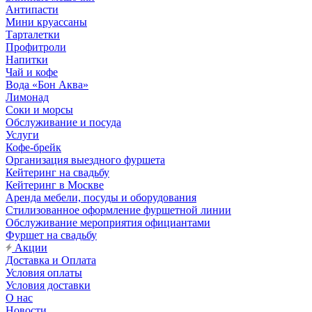
Антипасти
Мини круассаны
Тарталетки
Профитроли
Напитки
Чай и кофе
Вода «Бон Аква»
Лимонад
Соки и морсы
Обслуживание и посуда
Услуги
Кофе-брейк
Организация выездного фуршета
Кейтеринг на свадьбу
Кейтеринг в Москве
Аренда мебели, посуды и оборудования
Стилизованное оформление фуршетной линии
Обслуживание мероприятия официантами
Фуршет на свадьбу
Акции
Доставка и Оплата
Условия оплаты
Условия доставки
О нас
Новости