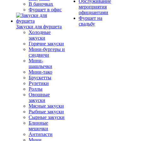
Обслуживание
В баночках
мероприятия
Фуршет в офис
официантами
Фуршет на
свадьбу
Закуски для фуршета
Холодные
закуски
Горячие закуски
Мини-бургеры и
сэндвичи
Мини-
шашлычки
Мини-тако
Брускетты
Рулетики
Роллы
Овощные
закуски
Мясные закуски
Рыбные закуски
Сырные закуски
Блинные
мешочки
Антипасти
Мини