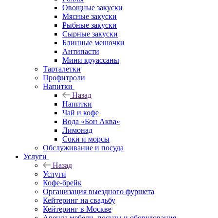
Овощные закуски
Мясные закуски
Рыбные закуски
Сырные закуски
Блинные мешочки
Антипасти
Мини круассаны
Тарталетки
Профитроли
Напитки
Назад
Напитки
Чай и кофе
Вода «Бон Аква»
Лимонад
Соки и морсы
Обслуживание и посуда
Услуги
Назад
Услуги
Кофе-брейк
Организация выездного фуршета
Кейтеринг на свадьбу
Кейтеринг в Москве
Аренда мебели, посуды и оборудования