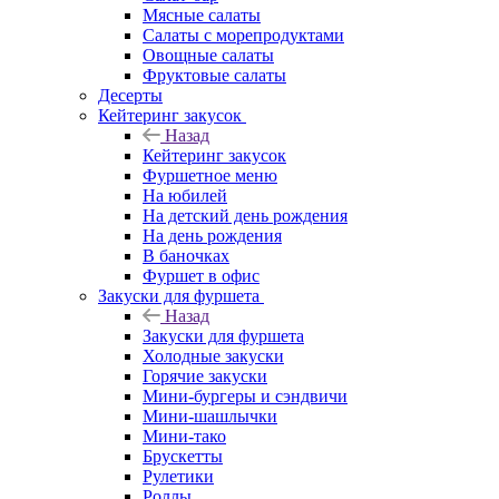
Мясные салаты
Салаты с морепродуктами
Овощные салаты
Фруктовые салаты
Десерты
Кейтеринг закусок
Назад
Кейтеринг закусок
Фуршетное меню
На юбилей
На детский день рождения
На день рождения
В баночках
Фуршет в офис
Закуски для фуршета
Назад
Закуски для фуршета
Холодные закуски
Горячие закуски
Мини-бургеры и сэндвичи
Мини-шашлычки
Мини-тако
Брускетты
Рулетики
Роллы