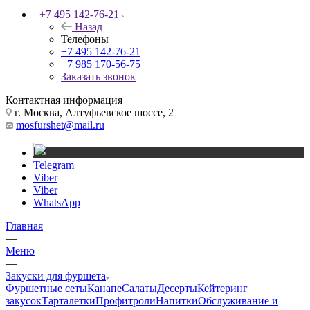
+7 495 142-76-21
Назад
Телефоны
+7 495 142-76-21
+7 985 170-56-75
Заказать звонок
Контактная информация
г. Москва, Алтуфьевское шоссе, 2
mosfurshet@mail.ru
Telegram
Viber
Viber
WhatsApp
Главная
—
Меню
—
Закуски для фуршета
Фуршетные сеты
Канапе
Салаты
Десерты
Кейтеринг
закусок
Тарталетки
Профитроли
Напитки
Обслуживание и