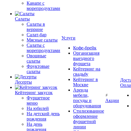
Канапе с
морепродуктами
Салаты
Салаты в
веррине
Салат-бар
Услуги
Мясные салаты
Салаты с
Кофе-брейк
морепродуктами
Организация
Овощные
выездного
салаты
фуршета
Фруктовые
Кейтеринг на
салаты
свадьбу
Кейтеринг в
Дост
Десерты
Москве
Опла
Аренда
Кейтеринг закусок
мебели,
Фуршетное
посуды и
Акции
меню
оборудования
На юбилей
Стилизованное
На детский день
оформление
рождения
фуршетной
На день
линии
рождения