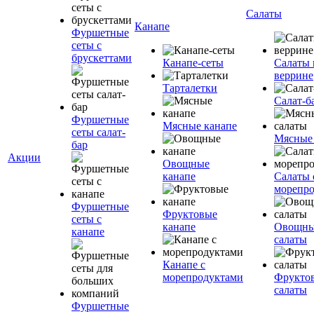
Салаты
Канапе
Фуршетные
сеты с
брускеттами
Канапе-сеты
Салаты 
веррине
Тарталетки
Салат-б
Фуршетные
Мясные канапе
сеты салат-
Мясные
бар
Акции
Овощные
канапе
Салаты 
морепр
Фуршетные
Фруктовые
сеты с
канапе
Овощн
канапе
салаты
Канапе с
морепродуктами
Фрукто
салаты
Фуршетные