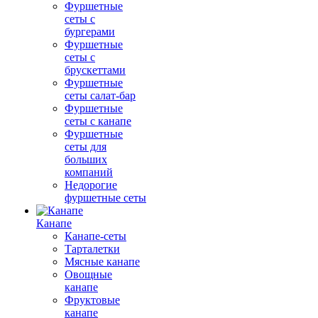
Фуршетные
сеты с
бургерами
Фуршетные
сеты с
брускеттами
Фуршетные
сеты салат-бар
Фуршетные
сеты с канапе
Фуршетные
сеты для
больших
компаний
Недорогие
фуршетные сеты
Канапе
Канапе-сеты
Тарталетки
Мясные канапе
Овощные
канапе
Фруктовые
канапе