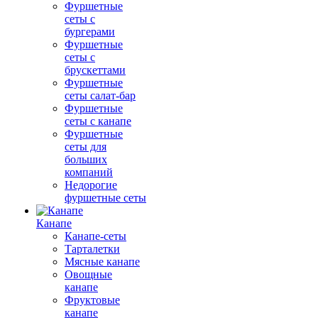
Фуршетные
сеты с
бургерами
Фуршетные
сеты с
брускеттами
Фуршетные
сеты салат-бар
Фуршетные
сеты с канапе
Фуршетные
сеты для
больших
компаний
Недорогие
фуршетные сеты
Канапе
Канапе-сеты
Тарталетки
Мясные канапе
Овощные
канапе
Фруктовые
канапе