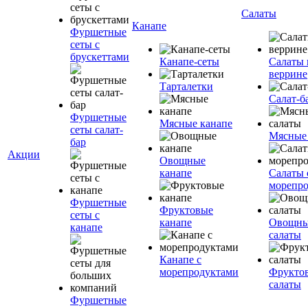
Салаты
Канапе
Фуршетные
сеты с
брускеттами
Канапе-сеты
Салаты 
веррине
Тарталетки
Салат-б
Фуршетные
Мясные канапе
сеты салат-
Мясные
бар
Акции
Овощные
канапе
Салаты 
морепр
Фуршетные
Фруктовые
сеты с
канапе
Овощн
канапе
салаты
Канапе с
морепродуктами
Фрукто
салаты
Фуршетные