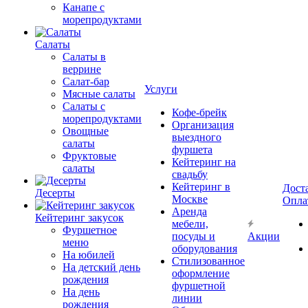
Канапе с
морепродуктами
Салаты
Салаты в
веррине
Салат-бар
Услуги
Мясные салаты
Салаты с
Кофе-брейк
морепродуктами
Организация
Овощные
выездного
салаты
фуршета
Фруктовые
Кейтеринг на
салаты
свадьбу
Кейтеринг в
Дост
Десерты
Москве
Опла
Аренда
Кейтеринг закусок
мебели,
Фуршетное
посуды и
Акции
меню
оборудования
На юбилей
Стилизованное
На детский день
оформление
рождения
фуршетной
На день
линии
рождения