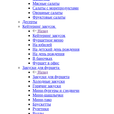
Мясные салаты
Салаты с морепродуктами
Овощные салаты
Фруктовые салаты
Десерты
Кейтеринг закусок
Назад
Кейтеринг закусок
Фуршетное меню
На юбилей
На детский день рождения
На день рождения
В баночках
Фуршет в офис
Закуски для фуршета
Назад
Закуски для фуршета
Холодные закуски
Горячие закуски
Мини-бургеры и сэндвичи
Мини-шашлычки
Мини-тако
Брускетты
Рулетики
Роллы