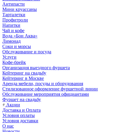
Антипасти
Мини круассаны
Тарталетки
Профитроли
Напитки
Чай и кофе
Вода «Бон Аква»
Лимонад
Соки и морсы
Обслуживание и посуда
Услуги
Кофе-брейк
Организация выездного фуршета
Кейтеринг на свадьбу
Кейтеринг в Москве
Аренда мебели, посуды и оборудования
Стилизованное оформление фуршетной линии
Обслуживание мероприятия официантами
Фуршет на свадьбу
Акции
Доставка и Оплата
Условия оплаты
Условия доставки
О нас
Новости