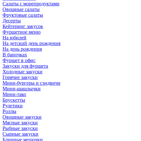
Салаты с морепродуктами
Овощные салаты
Фруктовые салаты
Десерты
Кейтеринг закусок
Фуршетное меню
На юбилей
На детский день рождения
На день рождения
В баночках
Фуршет в офис
Закуски для фуршета
Холодные закуски
Горячие закуски
Мини-бургеры и сэндвичи
Мини-шашлычки
Мини-тако
Брускетты
Рулетики
Роллы
Овощные закуски
Мясные закуски
Рыбные закуски
Сырные закуски
Блинные мешочки