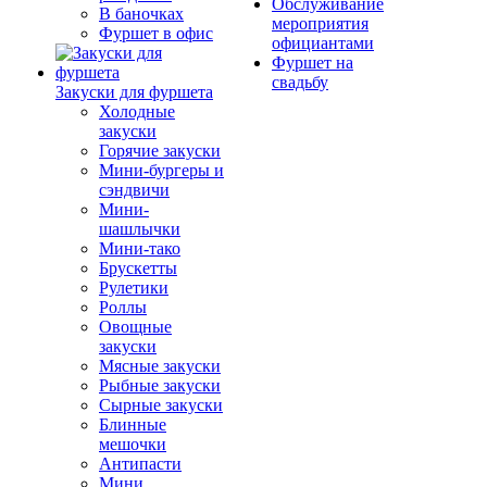
Обслуживание
В баночках
мероприятия
Фуршет в офис
официантами
Фуршет на
свадьбу
Закуски для фуршета
Холодные
закуски
Горячие закуски
Мини-бургеры и
сэндвичи
Мини-
шашлычки
Мини-тако
Брускетты
Рулетики
Роллы
Овощные
закуски
Мясные закуски
Рыбные закуски
Сырные закуски
Блинные
мешочки
Антипасти
Мини