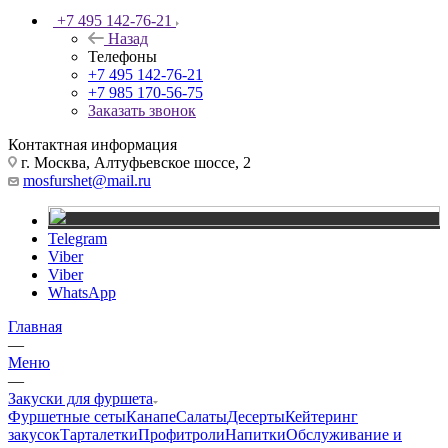
+7 495 142-76-21
Назад
Телефоны
+7 495 142-76-21
+7 985 170-56-75
Заказать звонок
Контактная информация
г. Москва, Алтуфьевское шоссе, 2
mosfurshet@mail.ru
Telegram
Viber
Viber
WhatsApp
Главная
—
Меню
—
Закуски для фуршета
Фуршетные сеты
Канапе
Салаты
Десерты
Кейтеринг
закусок
Тарталетки
Профитроли
Напитки
Обслуживание и