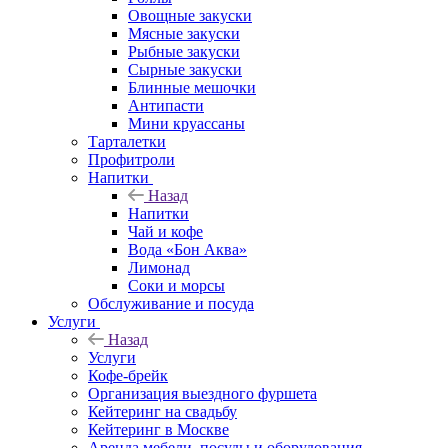
Овощные закуски
Мясные закуски
Рыбные закуски
Сырные закуски
Блинные мешочки
Антипасти
Мини круассаны
Тарталетки
Профитроли
Напитки
Назад
Напитки
Чай и кофе
Вода «Бон Аква»
Лимонад
Соки и морсы
Обслуживание и посуда
Услуги
Назад
Услуги
Кофе-брейк
Организация выездного фуршета
Кейтеринг на свадьбу
Кейтеринг в Москве
Аренда мебели, посуды и оборудования