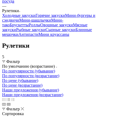
посуда
—
Рулетики
Холодные закуски
Горячие закуски
Мини-бургеры и
сэндвичи
Мини-шашлычки
Мини-
тако
Брускетты
Роллы
Овощные закуски
Мясные
закуски
Рыбные закуски
Сырные закуски
Блинные
мешочки
Антипасти
Мини круассаны
Рулетики
5
Фильтр
По умолчанию (возрастание)
По популярности (убывание)
По популярности (возрастание)
По цене (убывание)
По цене (возрастание)
Наши предложения (убывание)
Наши предложения (возрастание)
Фильтр
Сортировка