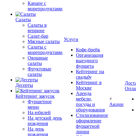
Канапе с
морепродуктами
Салаты
Салаты в
веррине
Салат-бар
Услуги
Мясные салаты
Салаты с
Кофе-брейк
морепродуктами
Организация
Овощные
выездного
салаты
фуршета
Фруктовые
Кейтеринг на
салаты
свадьбу
Кейтеринг в
Дост
Десерты
Москве
Опла
Аренда
Кейтеринг закусок
мебели,
Фуршетное
посуды и
Акции
меню
оборудования
На юбилей
Стилизованное
На детский день
оформление
рождения
фуршетной
На день
линии
рождения