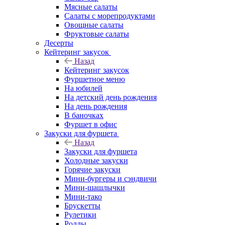
Мясные салаты
Салаты с морепродуктами
Овощные салаты
Фруктовые салаты
Десерты
Кейтеринг закусок
Назад
Кейтеринг закусок
Фуршетное меню
На юбилей
На детский день рождения
На день рождения
В баночках
Фуршет в офис
Закуски для фуршета
Назад
Закуски для фуршета
Холодные закуски
Горячие закуски
Мини-бургеры и сэндвичи
Мини-шашлычки
Мини-тако
Брускетты
Рулетики
Роллы