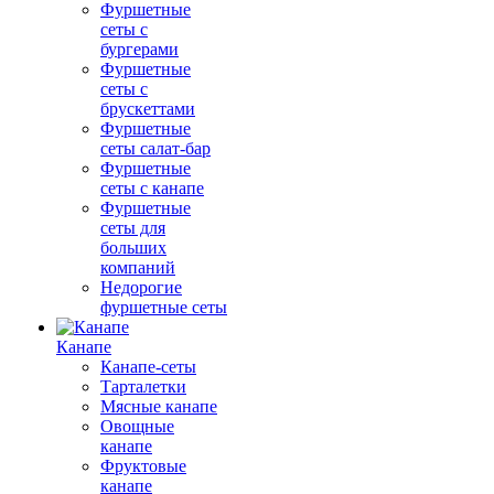
Фуршетные
сеты с
бургерами
Фуршетные
сеты с
брускеттами
Фуршетные
сеты салат-бар
Фуршетные
сеты с канапе
Фуршетные
сеты для
больших
компаний
Недорогие
фуршетные сеты
Канапе
Канапе-сеты
Тарталетки
Мясные канапе
Овощные
канапе
Фруктовые
канапе