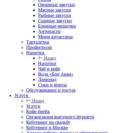
Овощные закуски
Мясные закуски
Рыбные закуски
Сырные закуски
Блинные мешочки
Антипасти
Мини круассаны
Тарталетки
Профитроли
Напитки
Назад
Напитки
Чай и кофе
Вода «Бон Аква»
Лимонад
Соки и морсы
Обслуживание и посуда
Услуги
Назад
Услуги
Кофе-брейк
Организация выездного фуршета
Кейтеринг на свадьбу
Кейтеринг в Москве
Аренда мебели, посуды и оборудования