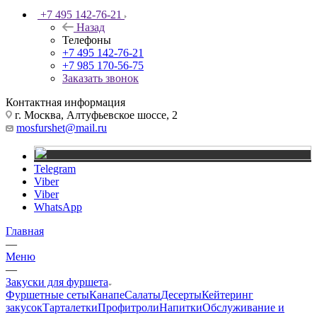
+7 495 142-76-21
Назад
Телефоны
+7 495 142-76-21
+7 985 170-56-75
Заказать звонок
Контактная информация
г. Москва, Алтуфьевское шоссе, 2
mosfurshet@mail.ru
Telegram
Viber
Viber
WhatsApp
Главная
—
Меню
—
Закуски для фуршета
Фуршетные сеты
Канапе
Салаты
Десерты
Кейтеринг
закусок
Тарталетки
Профитроли
Напитки
Обслуживание и