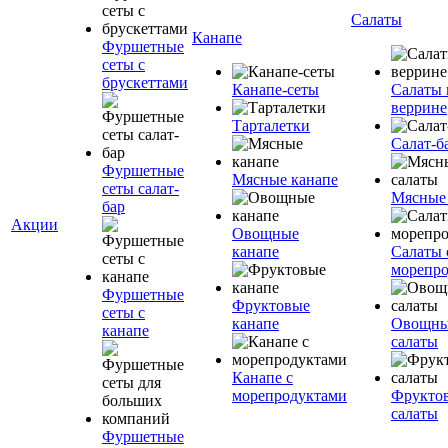
Салаты
Канапе
Фуршетные
сеты с
брускеттами
Канапе-сеты
Салаты 
веррине
Тарталетки
Салат-б
Фуршетные
Мясные канапе
сеты салат-
Мясные
бар
Акции
Овощные
канапе
Салаты 
морепр
Фуршетные
Фруктовые
сеты с
канапе
Овощн
канапе
салаты
Канапе с
морепродуктами
Фрукто
салаты
Фуршетные