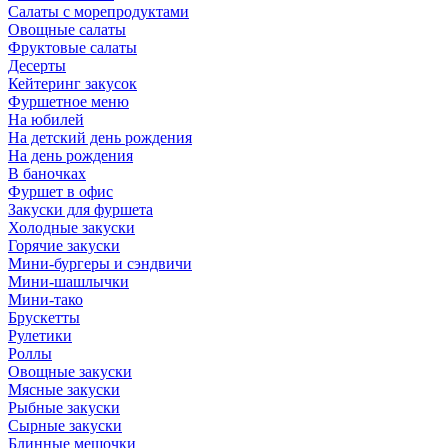
Салаты с морепродуктами
Овощные салаты
Фруктовые салаты
Десерты
Кейтеринг закусок
Фуршетное меню
На юбилей
На детский день рождения
На день рождения
В баночках
Фуршет в офис
Закуски для фуршета
Холодные закуски
Горячие закуски
Мини-бургеры и сэндвичи
Мини-шашлычки
Мини-тако
Брускетты
Рулетики
Роллы
Овощные закуски
Мясные закуски
Рыбные закуски
Сырные закуски
Блинные мешочки