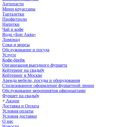
Антипасти
Мини круассаны
Тарталетки
Профитроли
Напитки
Чай и кофе
Вода «Бон Аква»
Лимонад
Соки и морсы
Обслуживание и посуда
Услуги
Кофе-брейк
Организация выездного фуршета
Кейтеринг на свадьбу
Кейтеринг в Москве
Аренда мебели, посуды и оборудования
Стилизованное оформление фуршетной линии
Обслуживание мероприятия официантами
Фуршет на свадьбу
Акции
Доставка и Оплата
Условия оплаты
Условия доставки
О нас
Новости