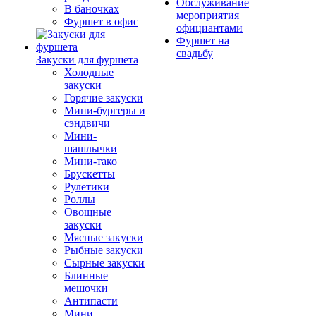
Обслуживание
В баночках
мероприятия
Фуршет в офис
официантами
Фуршет на
свадьбу
Закуски для фуршета
Холодные
закуски
Горячие закуски
Мини-бургеры и
сэндвичи
Мини-
шашлычки
Мини-тако
Брускетты
Рулетики
Роллы
Овощные
закуски
Мясные закуски
Рыбные закуски
Сырные закуски
Блинные
мешочки
Антипасти
Мини