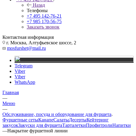
Назад
Телефоны
+7 495 142-76-21
+7 985 170-56-75
Заказать звонок
Контактная информация
г. Москва, Алтуфьевское шоссе, 2
mosfurshet@mail.ru
Telegram
Viber
Viber
WhatsApp
Главная
—
Меню
—
Обслуживание, посуда и оборудование для фуршета
Фуршетные сеты
Канапе
Салаты
Десерты
Кейтеринг
закусок
Закуски для фуршета
Тарталетки
Профитроли
Напитки
—
Накрытие фуршетной линии