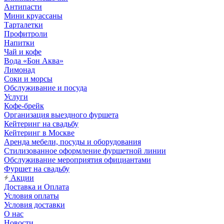
Антипасти
Мини круассаны
Тарталетки
Профитроли
Напитки
Чай и кофе
Вода «Бон Аква»
Лимонад
Соки и морсы
Обслуживание и посуда
Услуги
Кофе-брейк
Организация выездного фуршета
Кейтеринг на свадьбу
Кейтеринг в Москве
Аренда мебели, посуды и оборудования
Стилизованное оформление фуршетной линии
Обслуживание мероприятия официантами
Фуршет на свадьбу
Акции
Доставка и Оплата
Условия оплаты
Условия доставки
О нас
Новости