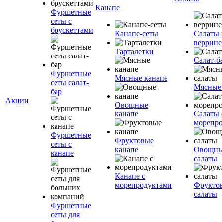
Канапе
Фуршетные
сеты с
брускеттами
Канапе-сеты
Салаты 
веррине
Тарталетки
Салат-б
Фуршетные
Мясные канапе
сеты салат-
Мясные
бар
Акции
Овощные
канапе
Салаты 
морепр
Фуршетные
Фруктовые
сеты с
канапе
Овощн
канапе
салаты
Канапе с
морепродуктами
Фрукто
салаты
Фуршетные
сеты для