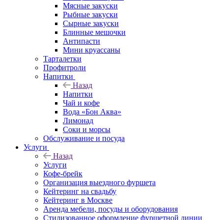
Мясные закуски
Рыбные закуски
Сырные закуски
Блинные мешочки
Антипасти
Мини круассаны
Тарталетки
Профитроли
Напитки
Назад
Напитки
Чай и кофе
Вода «Бон Аква»
Лимонад
Соки и морсы
Обслуживание и посуда
Услуги
Назад
Услуги
Кофе-брейк
Организация выездного фуршета
Кейтеринг на свадьбу
Кейтеринг в Москве
Аренда мебели, посуды и оборудования
Стилизованное оформление фуршетной линии