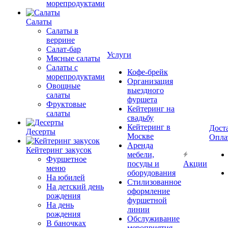
морепродуктами
Салаты
Салаты в
веррине
Салат-бар
Услуги
Мясные салаты
Салаты с
Кофе-брейк
морепродуктами
Организация
Овощные
выездного
салаты
фуршета
Фруктовые
Кейтеринг на
салаты
свадьбу
Кейтеринг в
Дост
Десерты
Москве
Опла
Аренда
Кейтеринг закусок
мебели,
Фуршетное
посуды и
Акции
меню
оборудования
На юбилей
Стилизованное
На детский день
оформление
рождения
фуршетной
На день
линии
рождения
Обслуживание
В баночках
мероприятия