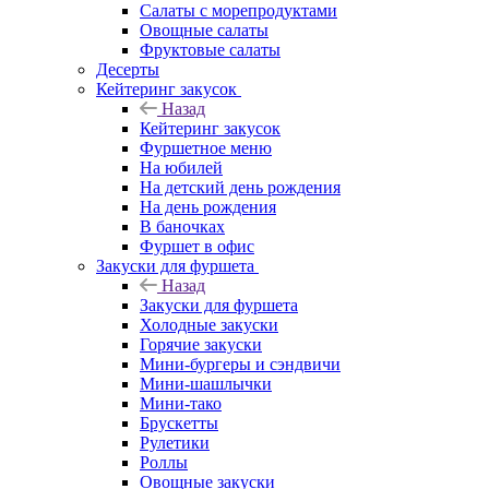
Салаты с морепродуктами
Овощные салаты
Фруктовые салаты
Десерты
Кейтеринг закусок
Назад
Кейтеринг закусок
Фуршетное меню
На юбилей
На детский день рождения
На день рождения
В баночках
Фуршет в офис
Закуски для фуршета
Назад
Закуски для фуршета
Холодные закуски
Горячие закуски
Мини-бургеры и сэндвичи
Мини-шашлычки
Мини-тако
Брускетты
Рулетики
Роллы
Овощные закуски