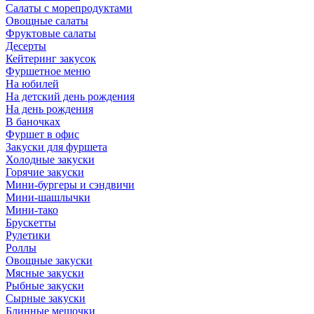
Салаты с морепродуктами
Овощные салаты
Фруктовые салаты
Десерты
Кейтеринг закусок
Фуршетное меню
На юбилей
На детский день рождения
На день рождения
В баночках
Фуршет в офис
Закуски для фуршета
Холодные закуски
Горячие закуски
Мини-бургеры и сэндвичи
Мини-шашлычки
Мини-тако
Брускетты
Рулетики
Роллы
Овощные закуски
Мясные закуски
Рыбные закуски
Сырные закуски
Блинные мешочки