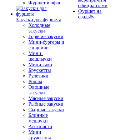
Фуршет в офис
официантами
Фуршет на
свадьбу
Закуски для фуршета
Холодные
закуски
Горячие закуски
Мини-бургеры и
сэндвичи
Мини-
шашлычки
Мини-тако
Брускетты
Рулетики
Роллы
Овощные
закуски
Мясные закуски
Рыбные закуски
Сырные закуски
Блинные
мешочки
Антипасти
Мини
круассаны