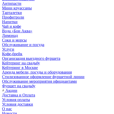
Антипасти
Мини круассаны
Тарталетки
Профитроли
Напитки
Чай и кофе
Вода «Бон Аква»
Лимонад
Соки и морсы
Обслуживание и посуда
Услуги
Кофе-брейк
Организация выездного фуршета
Кейтеринг на свадьбу
Кейтеринг в Москве
Аренда мебели, посуды и оборудования
Стилизованное оформление фуршетной линии
Обслуживание мероприятия официантами
Фуршет на свадьбу
Акции
Доставка и Оплата
Условия оплаты
Условия доставки
О нас
Новости