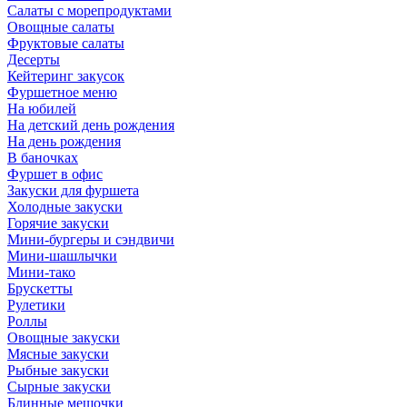
Салаты с морепродуктами
Овощные салаты
Фруктовые салаты
Десерты
Кейтеринг закусок
Фуршетное меню
На юбилей
На детский день рождения
На день рождения
В баночках
Фуршет в офис
Закуски для фуршета
Холодные закуски
Горячие закуски
Мини-бургеры и сэндвичи
Мини-шашлычки
Мини-тако
Брускетты
Рулетики
Роллы
Овощные закуски
Мясные закуски
Рыбные закуски
Сырные закуски
Блинные мешочки