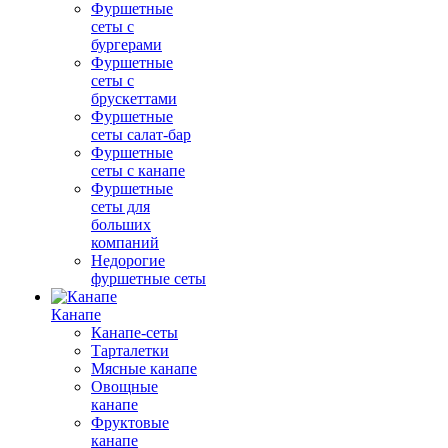
Фуршетные
сеты с
бургерами
Фуршетные
сеты с
брускеттами
Фуршетные
сеты салат-бар
Фуршетные
сеты с канапе
Фуршетные
сеты для
больших
компаний
Недорогие
фуршетные сеты
Канапе
Канапе-сеты
Тарталетки
Мясные канапе
Овощные
канапе
Фруктовые
канапе