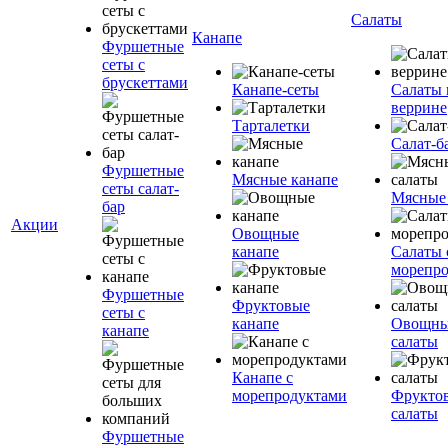
Салаты
Канапе
Фуршетные
сеты с
брускеттами
Канапе-сеты
Салаты 
веррине
Тарталетки
Салат-б
Фуршетные
Мясные канапе
сеты салат-
Мясные
бар
Акции
Овощные
канапе
Салаты 
морепр
Фуршетные
Фруктовые
сеты с
канапе
Овощн
канапе
салаты
Канапе с
морепродуктами
Фрукто
салаты
Фуршетные