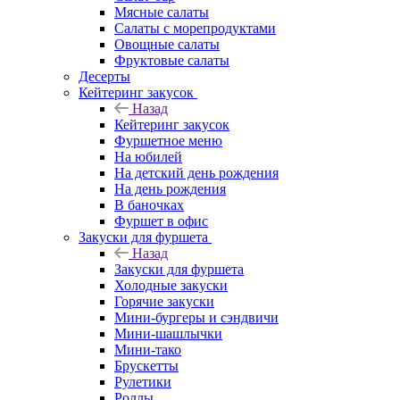
Мясные салаты
Салаты с морепродуктами
Овощные салаты
Фруктовые салаты
Десерты
Кейтеринг закусок
Назад
Кейтеринг закусок
Фуршетное меню
На юбилей
На детский день рождения
На день рождения
В баночках
Фуршет в офис
Закуски для фуршета
Назад
Закуски для фуршета
Холодные закуски
Горячие закуски
Мини-бургеры и сэндвичи
Мини-шашлычки
Мини-тако
Брускетты
Рулетики
Роллы