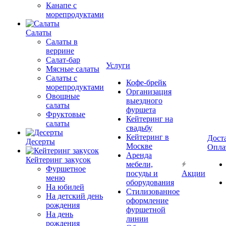
Канапе с
морепродуктами
Салаты
Салаты в
веррине
Салат-бар
Услуги
Мясные салаты
Салаты с
Кофе-брейк
морепродуктами
Организация
Овощные
выездного
салаты
фуршета
Фруктовые
Кейтеринг на
салаты
свадьбу
Кейтеринг в
Дост
Десерты
Москве
Опла
Аренда
Кейтеринг закусок
мебели,
Фуршетное
посуды и
Акции
меню
оборудования
На юбилей
Стилизованное
На детский день
оформление
рождения
фуршетной
На день
линии
рождения