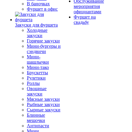
Обслуживание
В баночках
мероприятия
Фуршет в офис
официантами
Фуршет на
свадьбу
Закуски для фуршета
Холодные
закуски
Горячие закуски
Мини-бургеры и
сэндвичи
Мини-
шашлычки
Мини-тако
Брускетты
Рулетики
Роллы
Овощные
закуски
Мясные закуски
Рыбные закуски
Сырные закуски
Блинные
мешочки
Антипасти
Мини