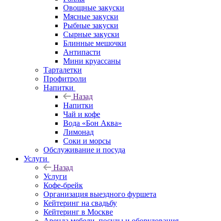
Овощные закуски
Мясные закуски
Рыбные закуски
Сырные закуски
Блинные мешочки
Антипасти
Мини круассаны
Тарталетки
Профитроли
Напитки
Назад
Напитки
Чай и кофе
Вода «Бон Аква»
Лимонад
Соки и морсы
Обслуживание и посуда
Услуги
Назад
Услуги
Кофе-брейк
Организация выездного фуршета
Кейтеринг на свадьбу
Кейтеринг в Москве
Аренда мебели, посуды и оборудования