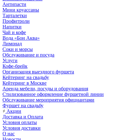
Антипасти
Мини круассаны
Тарталетки
Профитроли
Напитки
Чай и кофе
Вода «Бон Аква»
Лимонад
Соки и морсы
Обслуживание и посуда
Услуги
Кофе-брейк
Организация выездного фуршета
Кейтеринг на свадьбу
Кейтеринг в Москве
Аренда мебели, посуды и оборудования
Стилизованное оформление фуршетной линии
Обслуживание мероприятия официантами
Фуршет на свадьбу
Акции
Доставка и Оплата
Условия оплаты
Условия доставки
О нас
Новости