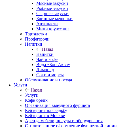
Мясные закуски
Рыбные закуски
Сырные закуски
Блинные мешочки
Антипасти
Мини круассаны
Тарталетки
Профитроли
Напитки
Назад
Напитки
Чай и кофе
Вода «Бон Аква»
Лимонад
Соки и морсы
Обслуживание и посуда
Услуги
Назад
Услуги
Кофе-брейк
Организация выездного фуршета
Кейтеринг на свадьбу
Кейтеринг в Москве
Аренда мебели, посуды и оборудования
Стилизованное оформление фуршетной линии