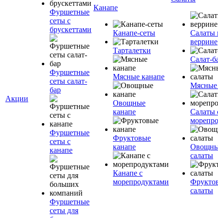
Канапе
Фуршетные
сеты с
брускеттами
Канапе-сеты
Салаты 
веррине
Тарталетки
Салат-б
Фуршетные
Мясные канапе
сеты салат-
Мясные
бар
Акции
Овощные
канапе
Салаты 
морепр
Фуршетные
Фруктовые
сеты с
канапе
Овощн
канапе
салаты
Канапе с
морепродуктами
Фрукто
салаты
Фуршетные
сеты для