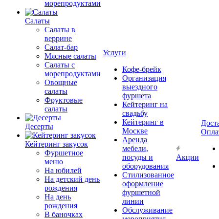
морепродуктами
Салаты
Салаты в
веррине
Салат-бар
Услуги
Мясные салаты
Салаты с
Кофе-брейк
морепродуктами
Организация
Овощные
выездного
салаты
фуршета
Фруктовые
Кейтеринг на
салаты
свадьбу
Кейтеринг в
Дост
Десерты
Москве
Опла
Аренда
Кейтеринг закусок
мебели,
Фуршетное
посуды и
Акции
меню
оборудования
На юбилей
Стилизованное
На детский день
оформление
рождения
фуршетной
На день
линии
рождения
Обслуживание
В баночках
мероприятия