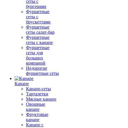
сеты с
бургерами
Фуршетные
сеты с
брускеттами
Фуршетные
сеты салат-бар
Фуршетные
сеты с канапе
Фуршетные
сеты для
больших
компаний
Недорогие
фуршетные сеты
Канапе
Канапе-сеты
Тарталетки
Мясные канапе
Овощные
канапе
Фруктовые
канапе
Канапе с