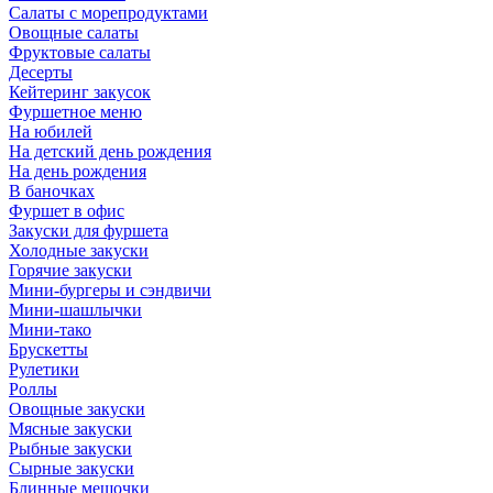
Салаты с морепродуктами
Овощные салаты
Фруктовые салаты
Десерты
Кейтеринг закусок
Фуршетное меню
На юбилей
На детский день рождения
На день рождения
В баночках
Фуршет в офис
Закуски для фуршета
Холодные закуски
Горячие закуски
Мини-бургеры и сэндвичи
Мини-шашлычки
Мини-тако
Брускетты
Рулетики
Роллы
Овощные закуски
Мясные закуски
Рыбные закуски
Сырные закуски
Блинные мешочки