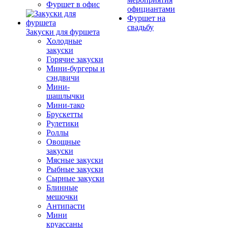
Фуршет в офис
официантами
Фуршет на
свадьбу
Закуски для фуршета
Холодные
закуски
Горячие закуски
Мини-бургеры и
сэндвичи
Мини-
шашлычки
Мини-тако
Брускетты
Рулетики
Роллы
Овощные
закуски
Мясные закуски
Рыбные закуски
Сырные закуски
Блинные
мешочки
Антипасти
Мини
круассаны