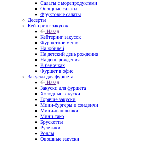
Салаты с морепродуктами
Овощные салаты
Фруктовые салаты
Десерты
Кейтеринг закусок
Назад
Кейтеринг закусок
Фуршетное меню
На юбилей
На детский день рождения
На день рождения
В баночках
Фуршет в офис
Закуски для фуршета
Назад
Закуски для фуршета
Холодные закуски
Горячие закуски
Мини-бургеры и сэндвичи
Мини-шашлычки
Мини-тако
Брускетты
Рулетики
Роллы
Овощные закуски