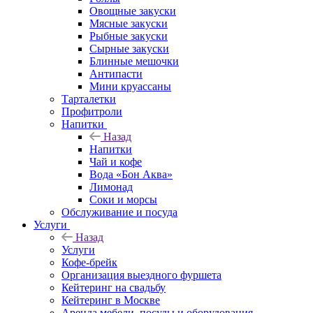
Овощные закуски
Мясные закуски
Рыбные закуски
Сырные закуски
Блинные мешочки
Антипасти
Мини круассаны
Тарталетки
Профитроли
Напитки
Назад
Напитки
Чай и кофе
Вода «Бон Аква»
Лимонад
Соки и морсы
Обслуживание и посуда
Услуги
Назад
Услуги
Кофе-брейк
Организация выездного фуршета
Кейтеринг на свадьбу
Кейтеринг в Москве
Аренда мебели, посуды и оборудования