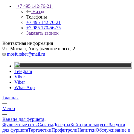
+7 495 142-76-21
Назад
Телефоны
+7 495 142-76-21
+7 985 170-56-75
Заказать звонок
Контактная информация
г. Москва, Алтуфьевское шоссе, 2
mosfurshet@mail.ru
Telegram
Viber
Viber
WhatsApp
Главная
—
Меню
—
Канапе для фуршета
Фуршетные сеты
Салаты
Десерты
Кейтеринг закусок
Закуски
для фуршета
Тарталетки
Профитроли
Напитки
Обслуживание и