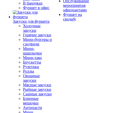
Обслуживание
В баночках
мероприятия
Фуршет в офис
официантами
Фуршет на
свадьбу
Закуски для фуршета
Холодные
закуски
Горячие закуски
Мини-бургеры и
сэндвичи
Мини-
шашлычки
Мини-тако
Брускетты
Рулетики
Роллы
Овощные
закуски
Мясные закуски
Рыбные закуски
Сырные закуски
Блинные
мешочки
Антипасти
Мини