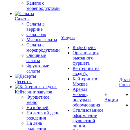
Канапе с
морепродуктами
Салаты
Салаты в
веррине
Салат-бар
Услуги
Мясные салаты
Салаты с
Кофе-брейк
морепродуктами
Организация
Овощные
выездного
салаты
фуршета
Фруктовые
Кейтеринг на
салаты
свадьбу
Кейтеринг в
Дост
Десерты
Москве
Опла
Аренда
Кейтеринг закусок
мебели,
Фуршетное
посуды и
Акции
меню
оборудования
На юбилей
Стилизованное
На детский день
оформление
рождения
фуршетной
На день
линии
рождения