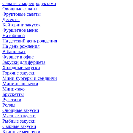
Салаты с морепродуктами
Овощные салаты
Фруктовые салаты
Десерты
Кейтеринг закусок
Фуршетное меню
На юбилей
На детский день рождения
На день рождения
В баночках
Фуршет в офис
Закуски для фуршета
Холодные закуски
Горячие закуски
Мини-бургеры и сэндвичи
Мини-шашлычки
Мини-тако
Брускетты
Рулетики
Роллы
Овощные закуски
Мясные закуски
Рыбные закуски
Сырные закуски
Блинные мешочки