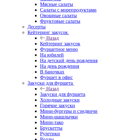
Мясные салаты
Салаты с морепродуктами
Овощные салаты
Фруктовые салаты
Десерты
Кейтеринг закусок
Назад
Кейтеринг закусок
Фуршетное меню
На юбилей
На детский день рождения
На день рождения
В баночках
Фуршет в офис
Закуски для фуршета
Назад
Закуски для фуршета
Холодные закуски
Горячие закуски
Мини-бургеры и сэндвичи
Мини-шашлычки
Мини-тако
Брускетты
Рулетики
Роллы