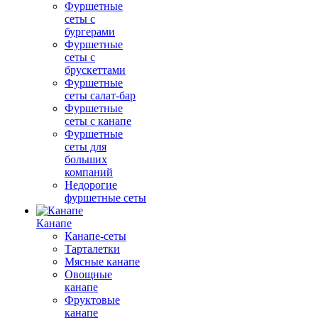
Фуршетные
сеты с
бургерами
Фуршетные
сеты с
брускеттами
Фуршетные
сеты салат-бар
Фуршетные
сеты с канапе
Фуршетные
сеты для
больших
компаний
Недорогие
фуршетные сеты
Канапе
Канапе-сеты
Тарталетки
Мясные канапе
Овощные
канапе
Фруктовые
канапе