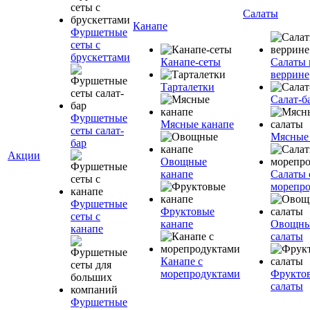
Салаты
Канапе
Фуршетные
сеты с
брускеттами
Канапе-сеты
Салаты 
веррине
Тарталетки
Салат-б
Фуршетные
Мясные канапе
сеты салат-
Мясные
бар
Акции
Овощные
канапе
Салаты 
морепр
Фуршетные
Фруктовые
сеты с
канапе
Овощн
канапе
салаты
Канапе с
морепродуктами
Фрукто
салаты
Фуршетные