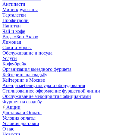
Антипасти
Мини круассаны
Тарталетки
Профитроли
Напитки
Чай и кофе
Вода «Бон Аква»
Лимонад
Соки и морсы
Обслуживание и посуда
Услуги
Кофе-брейк
Организация выездного фуршета
Кейтеринг на свадьбу
Кейтеринг в Москве
Аренда мебели, посуды и оборудования
Стилизованное оформление фуршетной линии
Обслуживание мероприятия официантами
Фуршет на свадьбу
Акции
Доставка и Оплата
Условия оплаты
Условия доставки
О нас
Новости