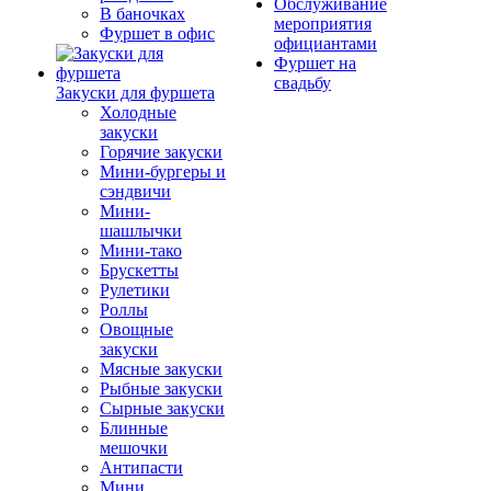
Обслуживание
В баночках
мероприятия
Фуршет в офис
официантами
Фуршет на
свадьбу
Закуски для фуршета
Холодные
закуски
Горячие закуски
Мини-бургеры и
сэндвичи
Мини-
шашлычки
Мини-тако
Брускетты
Рулетики
Роллы
Овощные
закуски
Мясные закуски
Рыбные закуски
Сырные закуски
Блинные
мешочки
Антипасти
Мини