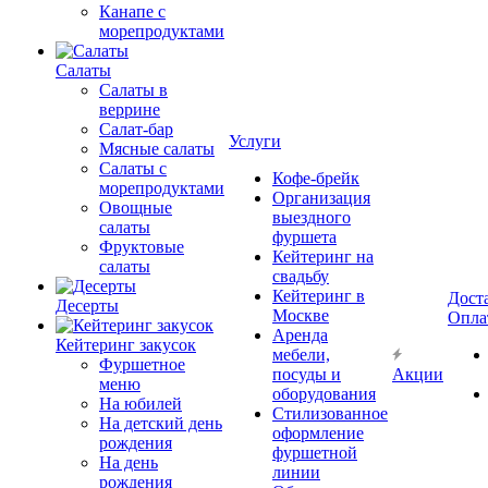
Канапе с
морепродуктами
Салаты
Салаты в
веррине
Салат-бар
Услуги
Мясные салаты
Салаты с
Кофе-брейк
морепродуктами
Организация
Овощные
выездного
салаты
фуршета
Фруктовые
Кейтеринг на
салаты
свадьбу
Кейтеринг в
Дост
Десерты
Москве
Опла
Аренда
Кейтеринг закусок
мебели,
Фуршетное
посуды и
Акции
меню
оборудования
На юбилей
Стилизованное
На детский день
оформление
рождения
фуршетной
На день
линии
рождения