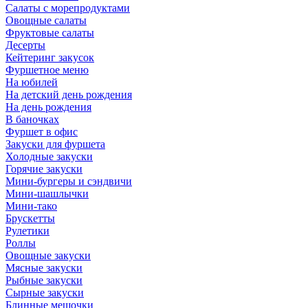
Салаты с морепродуктами
Овощные салаты
Фруктовые салаты
Десерты
Кейтеринг закусок
Фуршетное меню
На юбилей
На детский день рождения
На день рождения
В баночках
Фуршет в офис
Закуски для фуршета
Холодные закуски
Горячие закуски
Мини-бургеры и сэндвичи
Мини-шашлычки
Мини-тако
Брускетты
Рулетики
Роллы
Овощные закуски
Мясные закуски
Рыбные закуски
Сырные закуски
Блинные мешочки