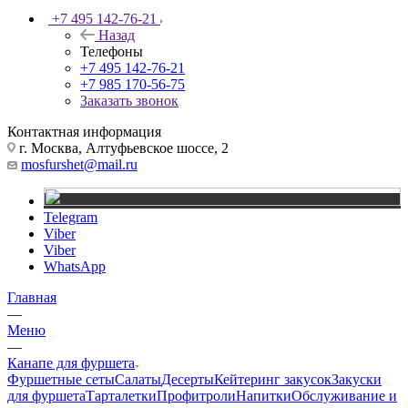
+7 495 142-76-21
Назад
Телефоны
+7 495 142-76-21
+7 985 170-56-75
Заказать звонок
Контактная информация
г. Москва, Алтуфьевское шоссе, 2
mosfurshet@mail.ru
Telegram
Viber
Viber
WhatsApp
Главная
—
Меню
—
Канапе для фуршета
Фуршетные сеты
Салаты
Десерты
Кейтеринг закусок
Закуски
для фуршета
Тарталетки
Профитроли
Напитки
Обслуживание и