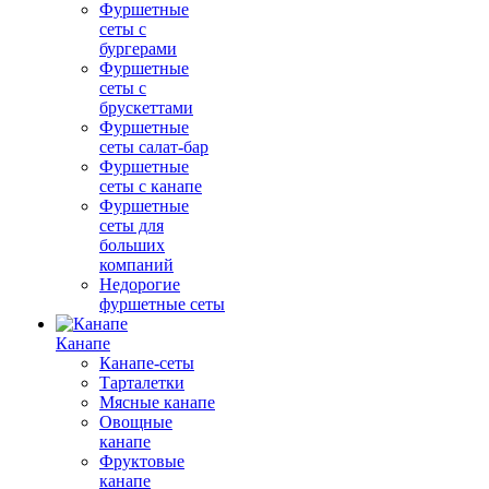
Фуршетные
сеты с
бургерами
Фуршетные
сеты с
брускеттами
Фуршетные
сеты салат-бар
Фуршетные
сеты с канапе
Фуршетные
сеты для
больших
компаний
Недорогие
фуршетные сеты
Канапе
Канапе-сеты
Тарталетки
Мясные канапе
Овощные
канапе
Фруктовые
канапе