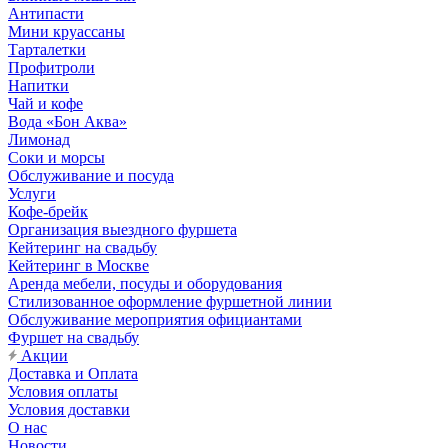
Антипасти
Мини круассаны
Тарталетки
Профитроли
Напитки
Чай и кофе
Вода «Бон Аква»
Лимонад
Соки и морсы
Обслуживание и посуда
Услуги
Кофе-брейк
Организация выездного фуршета
Кейтеринг на свадьбу
Кейтеринг в Москве
Аренда мебели, посуды и оборудования
Стилизованное оформление фуршетной линии
Обслуживание мероприятия официантами
Фуршет на свадьбу
Акции
Доставка и Оплата
Условия оплаты
Условия доставки
О нас
Новости