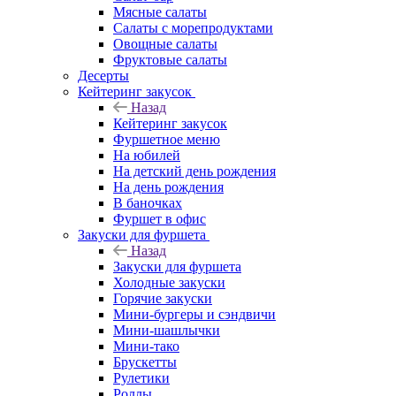
Мясные салаты
Салаты с морепродуктами
Овощные салаты
Фруктовые салаты
Десерты
Кейтеринг закусок
Назад
Кейтеринг закусок
Фуршетное меню
На юбилей
На детский день рождения
На день рождения
В баночках
Фуршет в офис
Закуски для фуршета
Назад
Закуски для фуршета
Холодные закуски
Горячие закуски
Мини-бургеры и сэндвичи
Мини-шашлычки
Мини-тако
Брускетты
Рулетики
Роллы