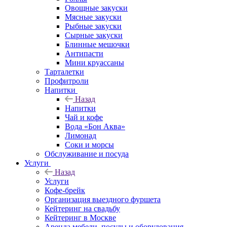
Овощные закуски
Мясные закуски
Рыбные закуски
Сырные закуски
Блинные мешочки
Антипасти
Мини круассаны
Тарталетки
Профитроли
Напитки
Назад
Напитки
Чай и кофе
Вода «Бон Аква»
Лимонад
Соки и морсы
Обслуживание и посуда
Услуги
Назад
Услуги
Кофе-брейк
Организация выездного фуршета
Кейтеринг на свадьбу
Кейтеринг в Москве
Аренда мебели, посуды и оборудования