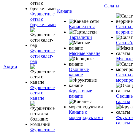
Салаты
Канапе
Фуршетные
сеты с
брускеттами
Канапе-сеты
Салаты 
веррине
Тарталетки
Салат-б
Фуршетные
Мясные канапе
сеты салат-
Мясные
бар
Акции
Овощные
канапе
Салаты 
морепр
Фуршетные
Фруктовые
сеты с
канапе
Овощн
канапе
салаты
Канапе с
морепродуктами
Фрукто
салаты
Фуршетные