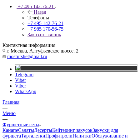
+7 495 142-76-21
Назад
Телефоны
+7 495 142-76-21
+7 985 170-56-75
Заказать звонок
Контактная информация
г. Москва, Алтуфьевское шоссе, 2
mosfurshet@mail.ru
Telegram
Viber
Viber
WhatsApp
Главная
—
Меню
—
Фуршетные сеты
Канапе
Салаты
Десерты
Кейтеринг закусок
Закуски для
фуршета
Тарталетки
Профитроли
Напитки
Обслуживание и