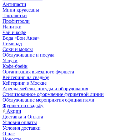
Антипасти
Мини круассаны
Тарталетки
Профитроли
Напитки
Чай и кофе
Вода «Бон Аква»
Лимонад
Соки и морсы
Обслуживание и посуда
Услуги
Кофе-брейк
Организация выездного фуршета
Кейтеринг на свадьбу
Кейтеринг в Москве
Аренда мебели, посуды и оборудования
Стилизованное оформление фуршетной линии
Обслуживание мероприятия официантами
Фуршет на свадьбу
Акции
Доставка и Оплата
Условия оплаты
Условия доставки
О нас
Новости