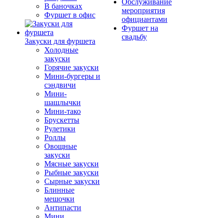
Обслуживание
В баночках
мероприятия
Фуршет в офис
официантами
Фуршет на
свадьбу
Закуски для фуршета
Холодные
закуски
Горячие закуски
Мини-бургеры и
сэндвичи
Мини-
шашлычки
Мини-тако
Брускетты
Рулетики
Роллы
Овощные
закуски
Мясные закуски
Рыбные закуски
Сырные закуски
Блинные
мешочки
Антипасти
Мини