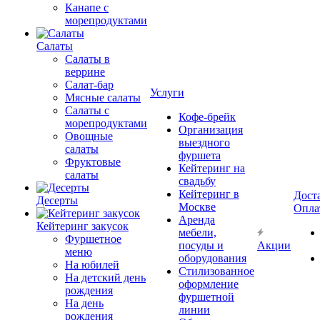
Канапе с
морепродуктами
Салаты
Салаты в
веррине
Салат-бар
Услуги
Мясные салаты
Салаты с
Кофе-брейк
морепродуктами
Организация
Овощные
выездного
салаты
фуршета
Фруктовые
Кейтеринг на
салаты
свадьбу
Кейтеринг в
Дост
Десерты
Москве
Опла
Аренда
Кейтеринг закусок
мебели,
Фуршетное
посуды и
Акции
меню
оборудования
На юбилей
Стилизованное
На детский день
оформление
рождения
фуршетной
На день
линии
рождения