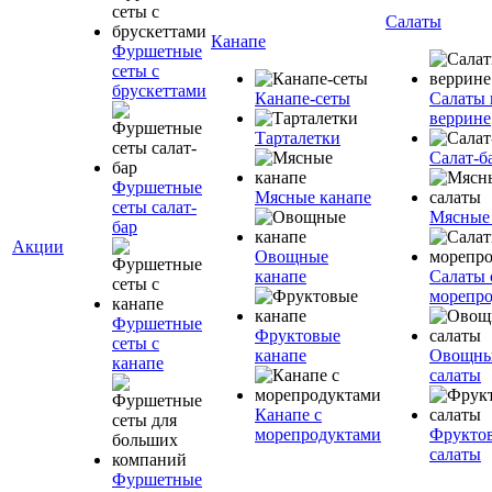
Салаты
Канапе
Фуршетные
сеты с
брускеттами
Канапе-сеты
Салаты 
веррине
Тарталетки
Салат-б
Фуршетные
Мясные канапе
сеты салат-
Мясные
бар
Акции
Овощные
канапе
Салаты 
морепр
Фуршетные
Фруктовые
сеты с
канапе
Овощн
канапе
салаты
Канапе с
морепродуктами
Фрукто
салаты
Фуршетные