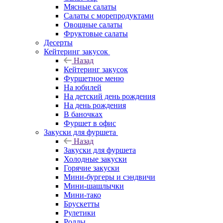
Мясные салаты
Салаты с морепродуктами
Овощные салаты
Фруктовые салаты
Десерты
Кейтеринг закусок
Назад
Кейтеринг закусок
Фуршетное меню
На юбилей
На детский день рождения
На день рождения
В баночках
Фуршет в офис
Закуски для фуршета
Назад
Закуски для фуршета
Холодные закуски
Горячие закуски
Мини-бургеры и сэндвичи
Мини-шашлычки
Мини-тако
Брускетты
Рулетики
Роллы