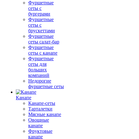
Фуршетные
сеты с
бургерами
Фуршетные
сеты с
брускеттами
Фуршетные
сеты салат-бар
Фуршетные
сеты с канапе
Фуршетные
сеты для
больших
компаний
Недорогие
фуршетные сеты
Канапе
Канапе-сеты
Тарталетки
Мясные канапе
Овощные
канапе
Фруктовые
канапе