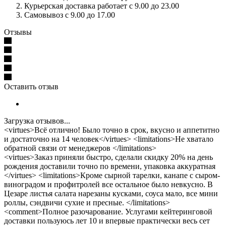
Курьерская доставка работает с 9.00 до 23.00
Самовывоз с 9.00 до 17.00
Отзывы
Оставить отзыв
Загрузка отзывов...
<virtues>Всё отлично! Было точно в срок, вкусно и аппетитно
и достаточно на 14 человек</virtues> <limitations>Не хватало
обратной связи от менеджеров </limitations>
<virtues>Заказ приняли быстро, сделали скидку 20% на день
рождения доставили точно по времени, упаковка аккуратная
</virtues> <limitations>Кроме сырной тарелки, канапе с сыром-
виноградом и профитролей все остальное было невкусно. В
Цезаре листья салата нарезаны кусками, соуса мало, все мини
роллы, сэндвичи сухие и пресные. </limitations>
<comment>Полное разочарование. Услугами кейтеринговой
доставки пользуюсь лет 10 и впервые практически весь сет