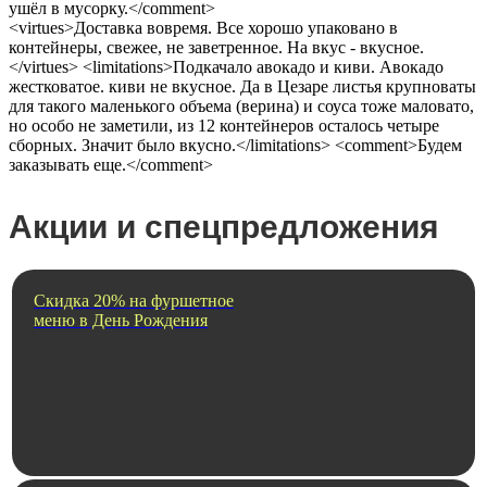
ушёл в мусорку.</comment>
<virtues>Доставка вовремя. Все хорошо упаковано в
контейнеры, свежее, не заветренное. На вкус - вкусное.
</virtues> <limitations>Подкачало авокадо и киви. Авокадо
жестковатое. киви не вкусное. Да в Цезаре листья крупноваты
для такого маленького объема (верина) и соуса тоже маловато,
но особо не заметили, из 12 контейнеров осталось четыре
сборных. Значит было вкусно.</limitations> <comment>Будем
заказывать еще.</comment>
Акции и спецпредложения
Скидка 20% на фуршетное
меню в День Рождения