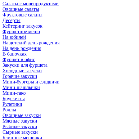
Салаты с морепродуктами
Овощные салаты
Фруктовые салаты
Десерты
Кейтеринг закусок
Фуршетное меню
На юбилей
На детский день рождения
На день рождения
В баночках
Фуршет в офис
Закуски для фуршета
Холодные закуски
Горячие закуски
Мини-бургеры и сэндвичи
Мини-шашлычки
Мини-тако
Брускетты
Рулетики
Роллы
Овощные закуски
Мясные закуски
Рыбные закуски
Сырные закуски
Блинные мешочки