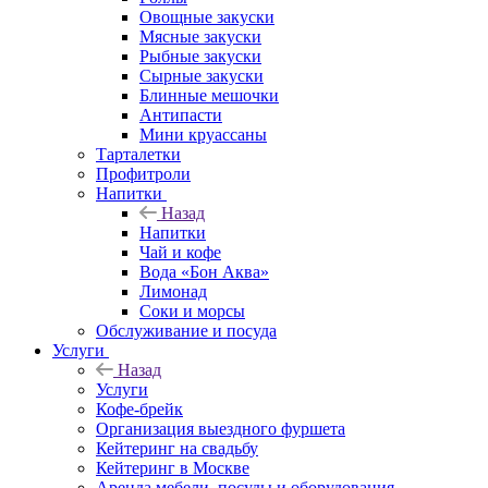
Овощные закуски
Мясные закуски
Рыбные закуски
Сырные закуски
Блинные мешочки
Антипасти
Мини круассаны
Тарталетки
Профитроли
Напитки
Назад
Напитки
Чай и кофе
Вода «Бон Аква»
Лимонад
Соки и морсы
Обслуживание и посуда
Услуги
Назад
Услуги
Кофе-брейк
Организация выездного фуршета
Кейтеринг на свадьбу
Кейтеринг в Москве
Аренда мебели, посуды и оборудования