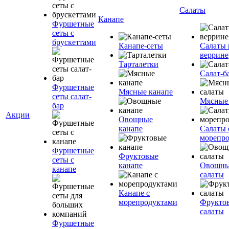
Салаты
Канапе
Фуршетные
сеты с
брускеттами
Канапе-сеты
Салаты 
веррине
Тарталетки
Салат-б
Фуршетные
Мясные канапе
сеты салат-
Мясные
бар
Акции
Овощные
канапе
Салаты 
морепр
Фуршетные
Фруктовые
сеты с
канапе
Овощн
канапе
салаты
Канапе с
морепродуктами
Фрукто
салаты
Фуршетные