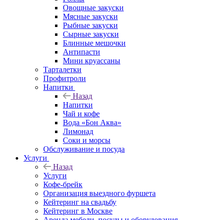
Овощные закуски
Мясные закуски
Рыбные закуски
Сырные закуски
Блинные мешочки
Антипасти
Мини круассаны
Тарталетки
Профитроли
Напитки
Назад
Напитки
Чай и кофе
Вода «Бон Аква»
Лимонад
Соки и морсы
Обслуживание и посуда
Услуги
Назад
Услуги
Кофе-брейк
Организация выездного фуршета
Кейтеринг на свадьбу
Кейтеринг в Москве
Аренда мебели, посуды и оборудования