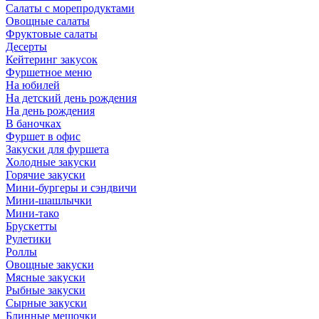
Салаты с морепродуктами
Овощные салаты
Фруктовые салаты
Десерты
Кейтеринг закусок
Фуршетное меню
На юбилей
На детский день рождения
На день рождения
В баночках
Фуршет в офис
Закуски для фуршета
Холодные закуски
Горячие закуски
Мини-бургеры и сэндвичи
Мини-шашлычки
Мини-тако
Брускетты
Рулетики
Роллы
Овощные закуски
Мясные закуски
Рыбные закуски
Сырные закуски
Блинные мешочки