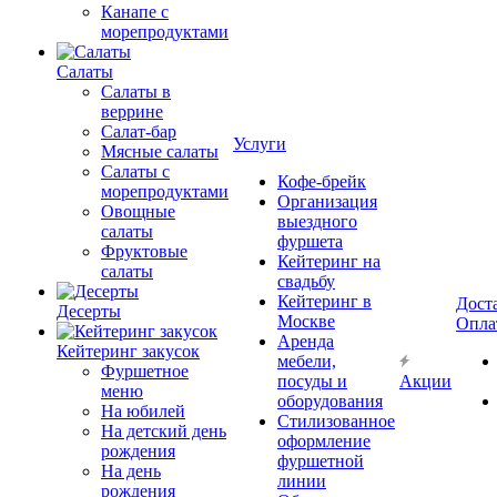
Канапе с
морепродуктами
Салаты
Салаты в
веррине
Салат-бар
Услуги
Мясные салаты
Салаты с
Кофе-брейк
морепродуктами
Организация
Овощные
выездного
салаты
фуршета
Фруктовые
Кейтеринг на
салаты
свадьбу
Кейтеринг в
Дост
Десерты
Москве
Опла
Аренда
Кейтеринг закусок
мебели,
Фуршетное
посуды и
Акции
меню
оборудования
На юбилей
Стилизованное
На детский день
оформление
рождения
фуршетной
На день
линии
рождения