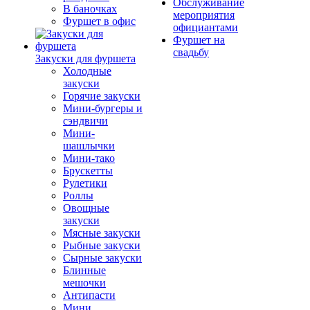
Обслуживание
В баночках
мероприятия
Фуршет в офис
официантами
Фуршет на
свадьбу
Закуски для фуршета
Холодные
закуски
Горячие закуски
Мини-бургеры и
сэндвичи
Мини-
шашлычки
Мини-тако
Брускетты
Рулетики
Роллы
Овощные
закуски
Мясные закуски
Рыбные закуски
Сырные закуски
Блинные
мешочки
Антипасти
Мини