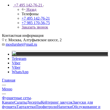
+7 495 142-76-21
Назад
Телефоны
+7 495 142-76-21
+7 985 170-56-75
Заказать звонок
Контактная информация
г. Москва, Алтуфьевское шоссе, 2
mosfurshet@mail.ru
Telegram
Viber
Viber
WhatsApp
Главная
—
Меню
—
Фуршетные сеты
Канапе
Салаты
Десерты
Кейтеринг закусок
Закуски для
фуршета
Тарталетки
Профитроли
Напитки
Обслуживание и