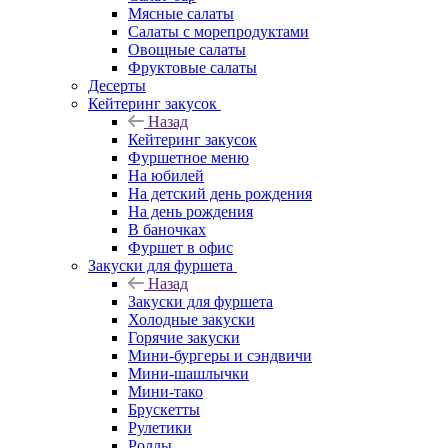
Мясные салаты
Салаты с морепродуктами
Овощные салаты
Фруктовые салаты
Десерты
Кейтеринг закусок
Назад
Кейтеринг закусок
Фуршетное меню
На юбилей
На детский день рождения
На день рождения
В баночках
Фуршет в офис
Закуски для фуршета
Назад
Закуски для фуршета
Холодные закуски
Горячие закуски
Мини-бургеры и сэндвичи
Мини-шашлычки
Мини-тако
Брускетты
Рулетики
Роллы