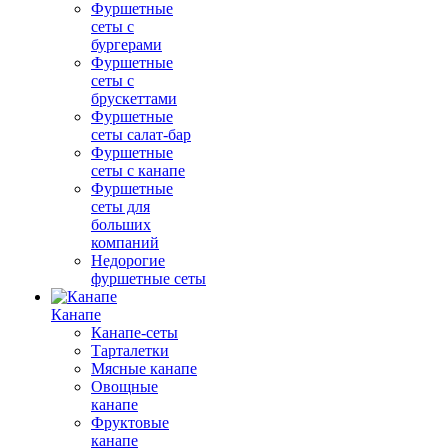
Фуршетные
сеты с
бургерами
Фуршетные
сеты с
брускеттами
Фуршетные
сеты салат-бар
Фуршетные
сеты с канапе
Фуршетные
сеты для
больших
компаний
Недорогие
фуршетные сеты
Канапе
Канапе-сеты
Тарталетки
Мясные канапе
Овощные
канапе
Фруктовые
канапе