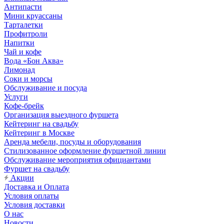
Антипасти
Мини круассаны
Тарталетки
Профитроли
Напитки
Чай и кофе
Вода «Бон Аква»
Лимонад
Соки и морсы
Обслуживание и посуда
Услуги
Кофе-брейк
Организация выездного фуршета
Кейтеринг на свадьбу
Кейтеринг в Москве
Аренда мебели, посуды и оборудования
Стилизованное оформление фуршетной линии
Обслуживание мероприятия официантами
Фуршет на свадьбу
Акции
Доставка и Оплата
Условия оплаты
Условия доставки
О нас
Новости