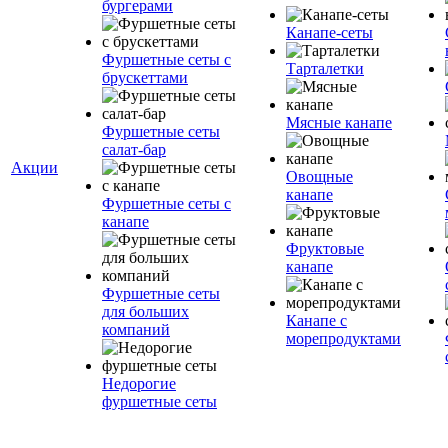
бургерами
Канапе-сеты
Фуршетные сеты с
Тарталетки
брускеттами
Мясные канапе
Фуршетные сеты
салат-бар
Акции
Овощные
канапе
Фуршетные сеты с
канапе
Фруктовые
канапе
Фуршетные сеты
для больших
Канапе с
компаний
морепродуктами
Недорогие
фуршетные сеты