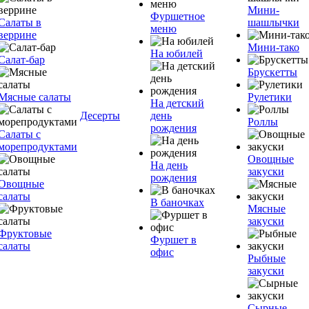
Мини-
Фуршетное
Салаты в
шашлычки
меню
веррине
Мини-тако
На юбилей
Салат-бар
Брускетты
Мясные салаты
Рулетики
На детский
Десерты
день
Роллы
рождения
Салаты с
морепродуктами
Овощные
На день
закуски
рождения
Овощные
салаты
В баночках
Мясные
закуски
Фруктовые
Фуршет в
салаты
офис
Рыбные
закуски
Сырные