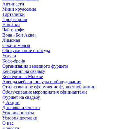
Антипасти
Мини круассаны
Тарталетки
Профитроли
Напитки
Чай и кофе
Вода «Бон Аква»
Лимонад
Соки и морсы
Обслуживание и посуда
Услуги
Кофе-брейк
Организация выездного фуршета
Кейтеринг на свадьбу
Кейтеринг в Москве
Аренда мебели, посуды и оборудования
Стилизованное оформление фуршетной линии
Обслуживание мероприятия официантами
Фуршет на свадьбу
Акции
Доставка и Оплата
Условия оплаты
Условия доставки
О нас
Новости