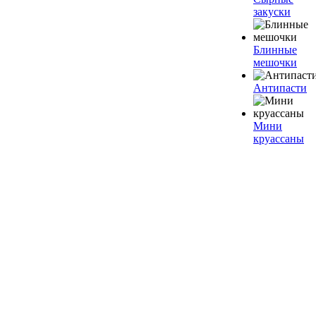
закуски
Блинные
мешочки
Антипасти
Мини
круассаны