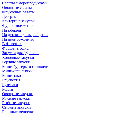
Салаты с морепродуктами
Овощные салаты
Фруктовые салаты
Десерты
Кейтеринг закусок
Фуршетное меню
На юбилей
На детский день рождения
На день рождения
В баночках
Фуршет в офис
Закуски для фуршета
Холодные закуски
Горячие закуски
Мини-бургеры и сэндвичи
Мини-шашлычки
Мини-тако
Брускетты
Рулетики
Роллы
Овощные закуски
Мясные закуски
Рыбные закуски
Сырные закуски
Блинные мешочки