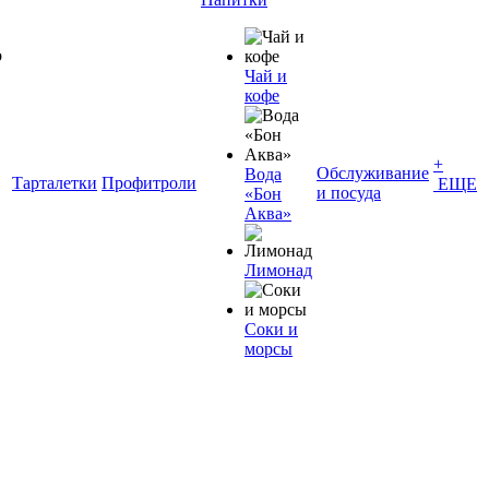
Чай и
кофе
+
Обслуживание
Вода
Тарталетки
Профитроли
ЕЩЕ
и посуда
«Бон
Аква»
Лимонад
Соки и
морсы